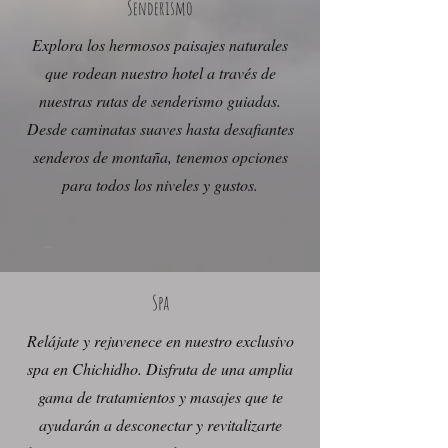
Senderismo
Explora los hermosos paisajes naturales
que rodean nuestro hotel a través de
nuestras rutas de senderismo guiadas.
Desde caminatas suaves hasta desafiantes
senderos de montaña, tenemos opciones
para todos los niveles y gustos.
Spa
Relájate y rejuvenece en nuestro exclusivo
spa en Chichidho. Disfruta de una amplia
gama de tratamientos y masajes que te
ayudarán a desconectar y revitalizarte