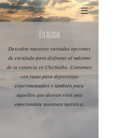
Escalada
Descubre nuestras variadas opciones
de escalada para disfrutar al máximo
de tu estancia en Chichidho. Contamos
con rutas para deportistas
experimentados y también para
aquellos que desean vivir una
emocionante aventura turística.