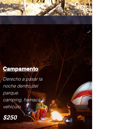
Campamento
Derecho a pasar la
noche dentro del
parque.
camping, hamaca o
vehículo.
$250